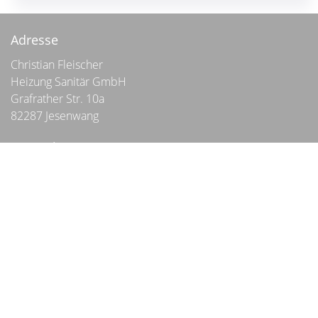
Adresse
Christian Fleischer
Heizung Sanitär GmbH
Grafrather Str. 10a
82287
Jesenwang
Bürozeiten
Montag - Freitag
9.00 - 13.00 Uhr
oder nach Vereinbarung
Kontakt
Telefon:
+49 (0) 8146 1844
E-Mail:
info@cf-haustechnik.de