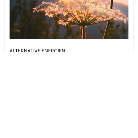
ALTERNATIVE ENERGIEN
Erneuerbare Energien stehen für nachhaltiges Heizen,
mehr Unabhängigkeit und langfristig niedrigere
Energiekosten.
mehr lesen
Adresse